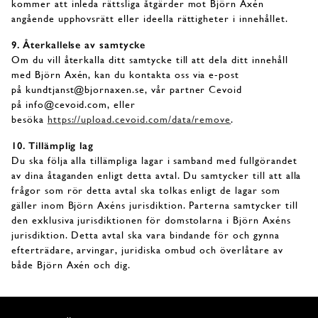
kommer att inleda rättsliga åtgärder mot Björn Axén
angående upphovsrätt eller ideella rättigheter i innehållet.
9. Återkallelse av samtycke
Om du vill återkalla ditt samtycke till att dela ditt innehåll
med Björn Axén, kan du kontakta oss via e-post
på kundtjanst@bjornaxen.se, vår partner Cevoid
på info@cevoid.com, eller
besöka
https://upload.cevoid.com/data/remove
.
10. Tillämplig lag
Du ska följa alla tillämpliga lagar i samband med fullgörandet
av dina åtaganden enligt detta avtal. Du samtycker till att alla
frågor som rör detta avtal ska tolkas enligt de lagar som
gäller inom Björn Axéns jurisdiktion. Parterna samtycker till
den exklusiva jurisdiktionen för domstolarna i Björn Axéns
jurisdiktion. Detta avtal ska vara bindande för och gynna
efterträdare, arvingar, juridiska ombud och överlåtare av
både Björn Axén och dig.