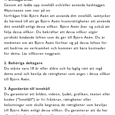
Genom att ladda upp innehåll och/eller använda hashtaggen
#bjornaxen som svar på en
förfrågan från Björn Axén att använda ditt innehåll, samtycker
du härmed till att ge Björn Axén licensrättigheter att använda
ditt innehåll enligt dessa villkor. Björn Axén åtar sig också att
följa dessa villkor. Du bekräftar att dessa villkor utgör
juridiskt bindande löften som du ger till Björn Axén. Du är
medveten om att Björn Axén förlitar sig på dessa löften för
att bedriva sin verksamhet och kommer att bära kostnader
för detta. Läs villkoren noggrant.
2. Behöriga deltagare
Du måste vara 18 år eller äldre och ha laglig rätt att ingå
detta avtal och bevilja de rättigheter som anges i dessa villkor
till Björn Axén.
3. Äganderätt till innehåll
Du garanterar att bilden, videon, ljudet, grafiken, texten eller
koden ("Innehåll") är fri frånkrav, rättigheter eller
belastningar som skulle begränsa de rättigheter som beviljas
till Björn Axén enligt dessa villkor. Du garanterar att du har