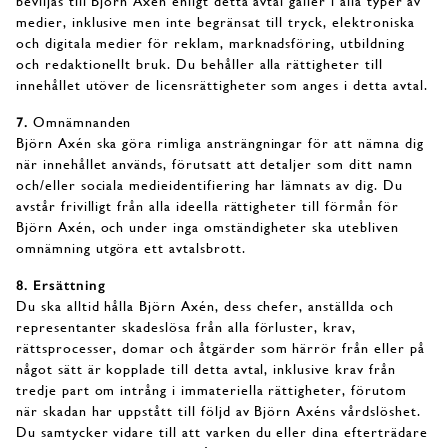
beviljas till Björn Axén enligt detta avtal gäller i alla typer av
medier, inklusive men inte begränsat till tryck, elektroniska
och digitala medier för reklam, marknadsföring, utbildning
och redaktionellt bruk. Du behåller alla rättigheter till
innehållet utöver de licensrättigheter som anges i detta avtal.
7.
Omnämnanden
Björn Axén ska göra rimliga ansträngningar för att nämna dig
när innehållet används, förutsatt att detaljer som ditt namn
och/eller sociala medieidentifiering har lämnats av dig. Du
avstår frivilligt från alla ideella rättigheter till förmån för
Björn Axén, och under inga omständigheter ska utebliven
omnämning utgöra ett avtalsbrott.
8. Ersättning
Du ska alltid hålla Björn Axén, dess chefer, anställda och
representanter skadeslösa från alla förluster, krav,
rättsprocesser, domar och åtgärder som härrör från eller på
något sätt är kopplade till detta avtal, inklusive krav från
tredje part om intrång i immateriella rättigheter, förutom
när skadan har uppstått till följd av Björn Axéns vårdslöshet.
Du samtycker vidare till att varken du eller dina efterträdare