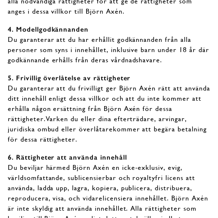
alla nödvändiga rättigheter för att ge de rättigheter som
anges i dessa villkor till Björn Axén.
4. Modellgodkännanden
Du garanterar att du har erhållit godkännanden från alla
personer som syns i innehållet, inklusive barn under 18 år där
godkännande erhålls från deras vårdnadshavare.
5. Frivillig överlåtelse av rättigheter
Du garanterar att du frivilligt ger Björn Axén rätt att använda
ditt innehåll enligt dessa villkor och att du inte kommer att
erhålla någon ersättning från Björn Axén för dessa
rättigheter.Varken du eller dina efterträdare, arvingar,
juridiska ombud eller överlåtarekommer att begära betalning
för dessa rättigheter.
6. Rättigheter att använda innehåll
Du beviljar härmed Björn Axén en icke-exklusiv, evig,
världsomfattande, sublicensierbar och royaltyfri licens att
använda, ladda upp, lagra, kopiera, publicera, distribuera,
reproducera, visa, och vidarelicensiera innehållet. Björn Axén
är inte skyldig att använda innehållet. Alla rättigheter som