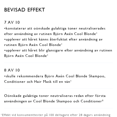
BEVISAD EFFEKT
7 AV 10
•konstaterar att oönskade gulaktiga toner neutraliserades
efter användning av rutinen Björn Axén Cool Blonde¹
•upplever att håret känns återfuktat efter användning av
rutinen Björn Axén Cool Blonde¹
•upplever att håret blir glansigare efter användning av rutinen
Björn Axén Cool Blonde¹
8 AV 10
•skulle rekommendera Björn Axén Cool Blonde Shampoo,
Conditioner och Hair Mask till en vän¹
Oönskade gulaktiga toner neutraliseras redan efter första
användningen av Cool Blonde Shampoo och Conditioner²
¹Effekt vid konsumenttester på 100 deltagare efter 28 dagars användning