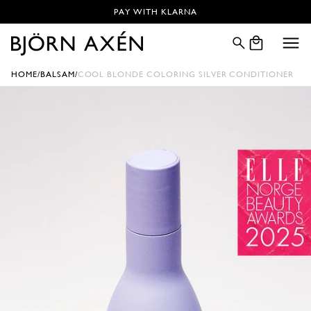
Gå vidare till innehåll
PAY WITH KLARNA
VARUKORG
HOME
BALSAM
COOL BLONDE COLORING SILVER CONDITIONER