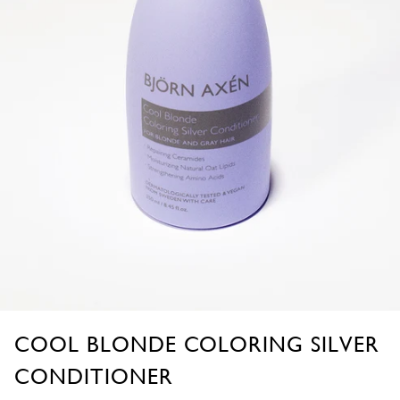
Spela
video
Öppna
Öppna
Öppna
Öppna
COOL BLONDE COLORING SILVER
mediet
mediet
mediet
mediet
CONDITIONER
1
2
3
4