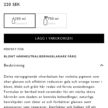
Ordinarie pris
220 SEK
i
i
i
i
modalfönster
modalfönster
modalfönster
modalfönster
250 ml
750 ml
Standard
Salon
LÄGG I VARUKORGEN
PERFEKT FÖR
BLONT HÅR
NEUTRALISERING
KLARARE FÄRG
Beskrivning
Detta näringsgivande silverbalsam har violetta pigment som
ökar glansen och effektivt reducerar gula och orange toner i
blont, blekt och grått hår redan vid första användningen.
Formulan är berikad med ceramider för att stärka sköra
hårstrån som skadats av kemiska behandlingar, naturliga
havrelipider som slätar ut och förbättrar glansen samt
aminosyror som reparerar, återfuktar och hjälper till att